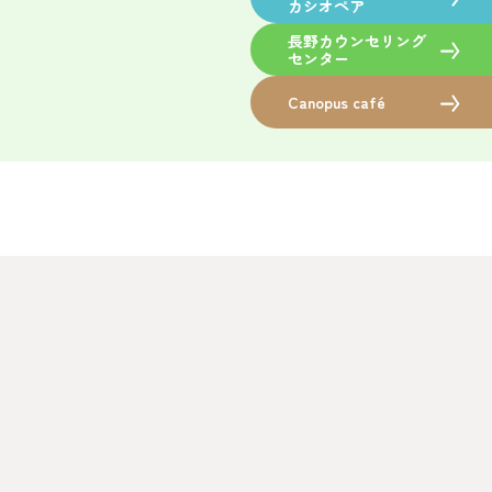
カシオペア
長野カウンセリング
センター
Canopus café